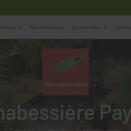
ervices
Nos réalisations
En savoir plus
Nos vi
abessière Pa
Création et entretien d’espaces verts