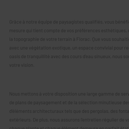
Grâce à notre équipe de paysagistes qualifiés, vous bénéfi
mesure qui tient compte de vos préférences esthétiques, de
la topographie de votre terrain à Florac. Que vous souhaiti
avec une végétation exotique, un espace convivial pour r
oasis de tranquillité avec des cours d'eau sinueux, nous 
votre vision.
Nous mettons à votre disposition une large gamme de servi
de plans de paysagement et de la sélection minutieuse des p
d'éléments architecturaux tels que des pergolas, des font
extérieurs. De plus, nous assurons l'entretien régulier de vo
chaque plante et chaque élément demeure en parfait état