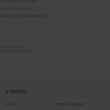
de votre jardin à Florac.
enant compte de vos
traintes environnementales
.
cherchez plus,
tacter pour tous vos
À PROPOS
Accueil
Mentions légales