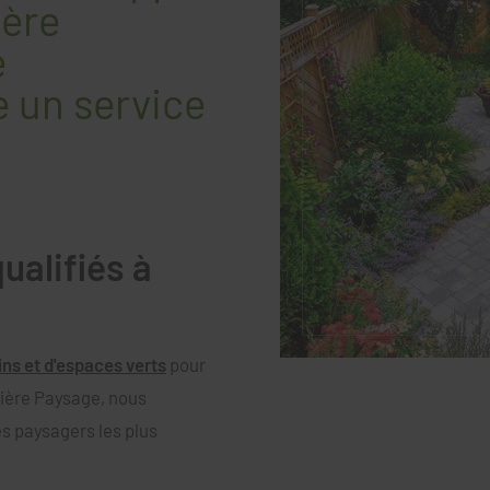
ière
e
 un service
ualifiés à
ins et d'espaces verts
pour
sière Paysage, nous
es paysagers les plus