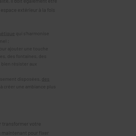
ité, il doit également être
space extérieur à la fois
hétique
qui s'harmonise
nel ;
pour ajouter une touche
res, des fontaines, des
 bien résister aux
eusement disposées,
des
à créer une ambiance plus
r transformer votre
ès maintenant pour fixer