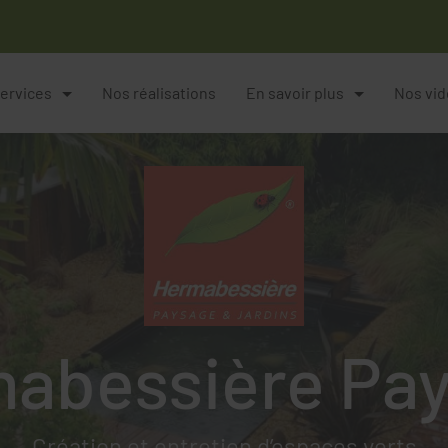
ervices
Nos réalisations
En savoir plus
Nos vi
abessière Pa
Création et entretien d’espaces verts