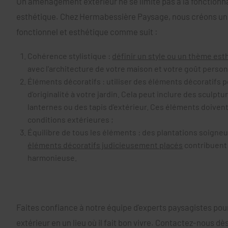
Un aménagement extérieur ne se limite pas à la fonctionnal
esthétique. Chez Hermabessière Paysage, nous créons un e
fonctionnel et esthétique comme suit :
Cohérence stylistique :
définir un style ou un thème est
avec l'architecture de votre maison et votre goût person
Éléments décoratifs : utiliser des éléments décoratifs 
d’originalité à votre jardin. Cela peut inclure des sculptu
lanternes ou des tapis d'extérieur. Ces éléments doivent
conditions extérieures ;
Équilibre de tous les éléments : des plantations soign
éléments décoratifs judicieusement placés
contribuent 
harmonieuse.
Faites confiance à notre équipe d'experts paysagistes pou
extérieur en un lieu où il fait bon vivre. Contactez-nous d