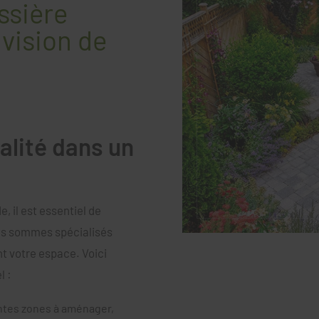
ssière
 vision de
nalité dans un
, il est essentiel de
us sommes spécialisés
t votre espace. Voici
l :
entes zones à aménager,