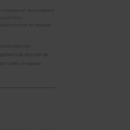
es chemins et des escaliers
os invités ;
isation prévue de l'espace
tation avec nos
atients de discuter de
pour créer un espace